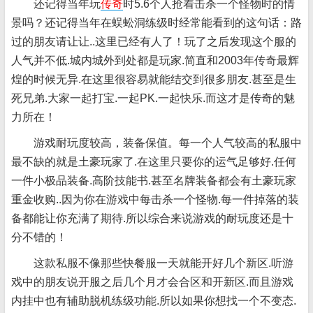
还记得当年玩
传奇
时5.6个人抢着击杀一个怪物时的情
景吗？还记得当年在蜈蚣洞练级时经常能看到的这句话：路
过的朋友请让让..这里已经有人了！玩了之后发现这个服的
人气并不低.城内城外到处都是玩家.简直和2003年传奇最辉
煌的时候无异.在这里很容易就能结交到很多朋友.甚至是生
死兄弟.大家一起打宝.一起PK.一起快乐.而这才是传奇的魅
力所在！
游戏耐玩度较高，装备保值。每一个人气较高的私服中
最不缺的就是土豪玩家了.在这里只要你的运气足够好.任何
一件小极品装备.高阶技能书.甚至名牌装备都会有土豪玩家
重金收购..因为你在游戏中每击杀一个怪物.每一件掉落的装
备都能让你充满了期待.所以综合来说游戏的耐玩度还是十
分不错的！
这款私服不像那些快餐服一天就能开好几个新区.听游
戏中的朋友说开服之后几个月才会合区和开新区.而且游戏
内挂中也有辅助脱机练级功能.所以如果你想找一个不变态.