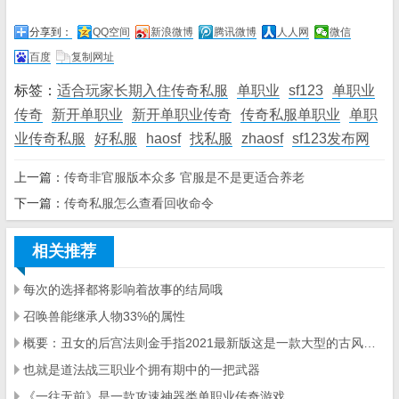
分享到：
QQ空间
新浪微博
腾讯微博
人人网
微信
百度
复制网址
标签：
适合玩家长期入住传奇私服
单职业
sf123
单职业
传奇
新开单职业
新开单职业传奇
传奇私服单职业
单职
业传奇私服
好私服
haosf
找私服
zhaosf
sf123发布网
上一篇：
传奇非官服版本众多 官服是不是更适合养老
下一篇：
传奇私服怎么查看回收命令
相关推荐
每次的选择都将影响着故事的结局哦
召唤兽能继承人物33%的属性
概要：丑女的后宫法则金手指2021最新版这是一款大型的古风仙侠游戏
也就是道法战三职业个拥有期中的一把武器
《一往无前》是一款攻速神器类单职业传奇游戏