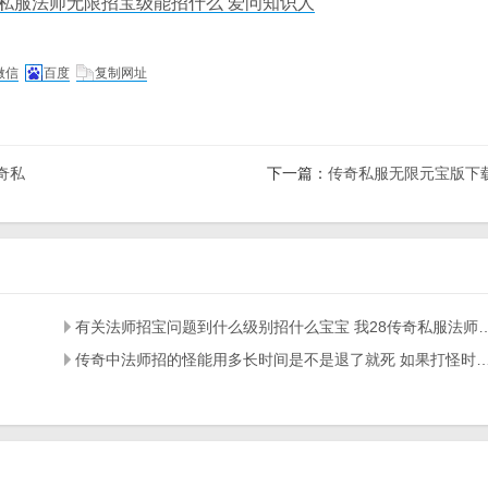
奇私服法师无限招宝级能招什么 爱问知识人
微信
百度
复制网址
奇私
下一篇：
传奇私服无限元宝版下
有关法师招宝问题到什么级别招什么宝宝 我28传奇私服法
传奇中法师招的怪能用多长时间是不是退了就死 如果打怪时死