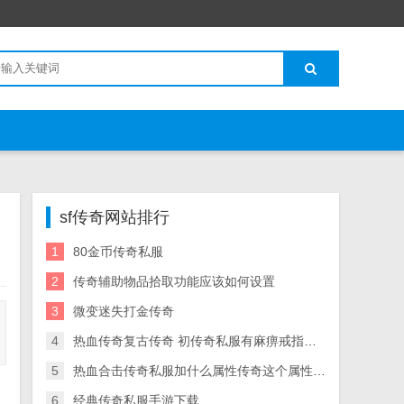
sf传奇网站排行
1
80金币传奇私服
2
传奇辅助物品拾取功能应该如何设置
3
微变迷失打金传奇
4
热血传奇复古传奇 初传奇私服有麻痹戒指心不改 经典回归
5
热血合击传奇私服加什么属性传奇这个属性在当下合击sf中大放光彩
6
经典传奇私服手游下载