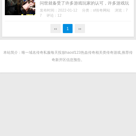
问世就备受了许多游戏玩家的认可，许多游戏玩
家都对私服传奇趋之若鹜。基本上什么事情也拦
发布时间：2022-01-12
分类：
sf传奇网站
浏览：7
不住自个玩传奇私服，没有时间挤出来时间，即
7
评论：12
使紧衣缩食用...
‹‹
1
››
本站简介：唯一域名传奇私服每天投放haosf123热血传奇相关类传奇游戏,推荐传
奇新开区信息预告。