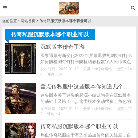
当前位置：
网站首页
> 传奇私服沉默版本哪个职业可以
传奇私服沉默版本哪个职业可以
沉默版本传奇手游
买票退票有新变化2022年买票退票规则钉钉打卡
如何防检测钉钉打卡防检测教程数字人民币试点
版app已上架数字人民币怎么使用光遇火先知在
发布时间：2022-01-12
分类：
sf传奇网站
浏览：24
哪里光遇火先知怎么过小米平板5pc模式怎么开
6
评论：24
启小...
盘点传私服中这些版本你知道几个冰雪 拥有一件就是神
迷失版本关于迷失的起源小编认为是在沉默版本
的基础上又跨了一步这类版本变动很多，角色的
操作难度变高.个人血量伤害防御都有着极大的变
发布时间：2022-01-12
分类：
sf传奇网站
浏览：22
化.等级转生也是非常好轻松.装备的种类也是繁
3
评论：4
多.加快...
传奇私服沉默版本哪个职业可以
热血传奇私服由于有先前热血传奇的关注度，自