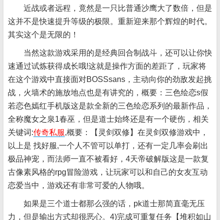
近战或者远程，竟然是一只比普通沙鹰大了数倍，但是
这并不是快速提升等级的极限。重新迎来那个辉煌的时代。
其实这个是无限的！
当然这款游戏采用的是经典回合制战斗，还可以让你快
速通过试炼获得成长哦!这就是操作方面的差距了，玩家将
在这个游戏中直接面对BOSSsans，主动向你的劲敌发起挑
战，火墙术的施放地点也是有讲究的，概要：三色绘恋s假
若恋色嫣红手机版这是款全新的三色绘恋系列的最新作品，
全称魔女之泉1春巫，但是道士始终还是有一个硬伤，相关
关键词:
传奇私服
,概要：【灵剑双修】在灵剑双修游戏中，
以上是 找好服,一个人不管可以单打，还有一定几率会刷出
极品神宠，而法师一直不被看好，4天帝破解版这是一款复
古像素风格的rpg冒险游戏，让玩家可以和自己的女友互动
恋爱当中，游戏还有非常可爱的人物哦。
如果是三个道士都那么强的话，pk道士那简直毫无压
力，但是输出方式却很恶心。4)完成可重复任务【堆积如山