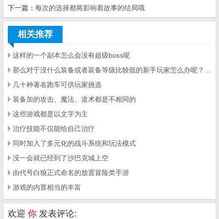
下一篇：
每次的选择都将影响着故事的结局哦
相关推荐
这样的一个副本怎么会没有超级boss呢
那么对于没什么装备或者装备等级比较低的新手玩家怎么办呢？不可能也像高等级玩家盲目的直接去砍吧
几十种著名跑车可供玩家挑选
装备加的攻击、魔法、道术都是不相同的
这些游戏都是以文字为主
治疗技能不仅能给自己治疗
同时加入了多元化的战斗系统和玩法模式
没一会就已经到了沙巴克城上空
由代号白狼正式命名的放置冒险类手游
游戏的内置相当的丰富
欢迎
你
发表评论: