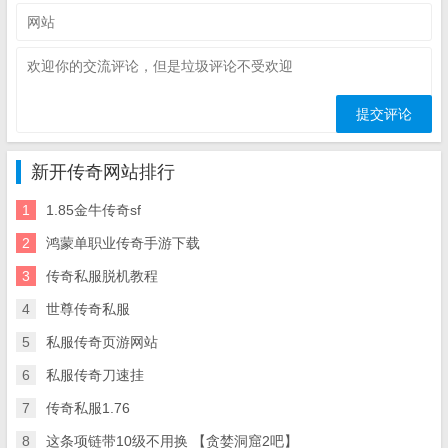
新开传奇网站排行
1
1.85金牛传奇sf
2
鸿蒙单职业传奇手游下载
3
传奇私服脱机教程
4
世尊传奇私服
5
私服传奇页游网站
6
私服传奇刀速挂
7
传奇私服1.76
8
这条项链带10级不用换 【贪婪洞窟2吧】