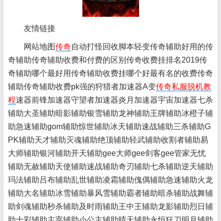
友情链接
网站地图
传奇
自动打怪回收脚本轻变传奇辅助好用的传
奇辅助传奇辅助收费和付费的区别传奇收费挂排名2019传
奇辅助哪个最好用传奇辅助收费挂哪个好最有名的收费传奇
辅助传奇辅助收费pk强的狩猎者加速器A变
传奇私服脱机教
程
速器前锋加速器守望者加速器炎月加速器宇宙加速器七杀
辅助大圣辅助暗影辅助银雪辅助龙神辅助王牌辅助冰橙子辅
助急速辅助gom辅助惊世辅助冰天辅助速战辅助三杀辅助G
PK辅助天才辅助灭魂辅助绝顶辅助轻武辅助收割者辅助易
大师辅助银河辅助开天辅助gee大师gee剑客gee管家无忧
辅助无赦辅助天使辅助速战辅助奇刃辅助七杀辅助逆天辅助
玛法辅助吕布辅助乱世辅助凌霜辅助傀偶辅助急速辅助火龙
辅助大名辅助冰雪辅助暴风雪辅助霸者辅助暗杀辅助战舞辅
助剑魂辅助秒杀辅助及时雨辅助王中王辅助龙影辅助烈日辅
助十彩辅助主宰辅助小公主辅助晴天辅助永恒狂刀明月辅助