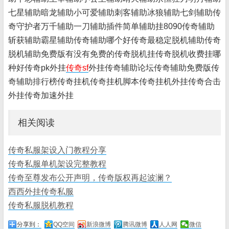
七星辅助暗龙辅助小可爱辅助刺客辅助冰狼辅助七剑辅助传
奇守护者万千辅助一刀辅助插件简单辅助挂8090传奇辅助
斩获辅助霸星辅助传奇辅助哪个好传奇最稳定脱机辅助传奇
脱机辅助免费版有没有免费的传奇脱机挂传奇脱机收费挂哪
种好传奇pk外挂
传奇sf
外挂传奇辅助论坛传奇辅助免费版传
奇辅助排行榜传奇挂机传奇挂机脚本传奇挂机外挂传奇合击
外挂传奇加速外挂
相关阅读
传奇私服架设入门教程分享
传奇私服单机架设完整教程
传奇至尊发布公开声明，传奇版权再起波澜？
西西外挂传奇私服
传奇私服脱机教程
分享到：
QQ空间
新浪微博
腾讯微博
人人网
微信