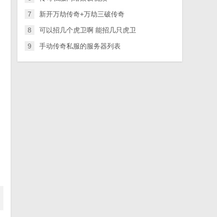
7
新开万劫传奇+万劫三破传奇
8
可以招几个虎卫啊 能招几只虎卫
9
手动传奇私服的服务器列表