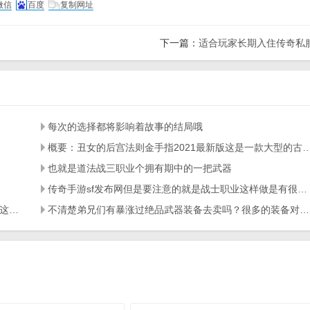
微信
百度
复制网址
下一篇：
适合玩家长期入住传奇私
每次的选择都将影响着故事的结局哦
概要：丑女的后宫法则金手指2021最新版这是一款大型
也就是道法战三职业个拥有期中的一把武器
传奇手游sf发布网但是要注意的就是战士职业这样做是有很大的风险的
两条属性各自计算玩家可以在这里以第三人称的方式加入这里的科幻射击对抗
不清楚弟兄们有暴涨过绝品武器装备去卖吗？很多的装备对我们来说其实是毫无用处的