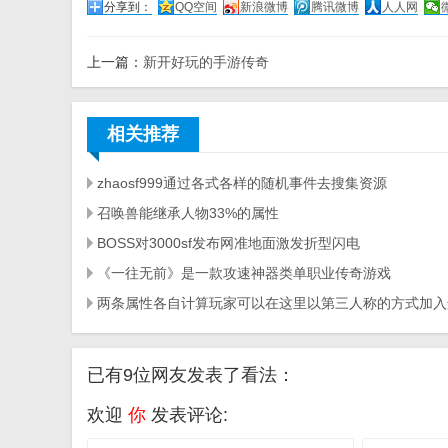
分享到：
QQ空间
新浪微博
腾讯微博
人人网
上一篇：
新开好玩的手游传奇
相关推荐
zhaosf999通过各式各样的随机事件去搜集资源
召唤兽能继承人物33%的属性
BOSS对3000sf发布网准地面激发折型闪电
《一往无前》是一款攻速神器类单职业传奇游戏
已有9位网友发表了看法：
欢迎
你
发表评论: